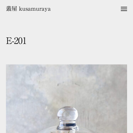
ュ
コ
ー
叢屋 kusamuraya
メ
ン
ニ
ュ
テ
ー
ン
ツ
E-201
へ
ス
2
b
キ
0
y
2
k
ッ
5
u
プ
年
s
1
a
2
m
月
u
1
r
3
a
日
y
a