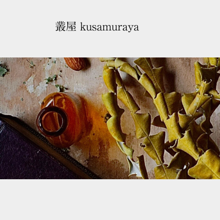
コ
ン
叢屋 kusamuraya
テ
ン
ツ
へ
ス
キ
ッ
プ