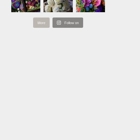
More
Follow on