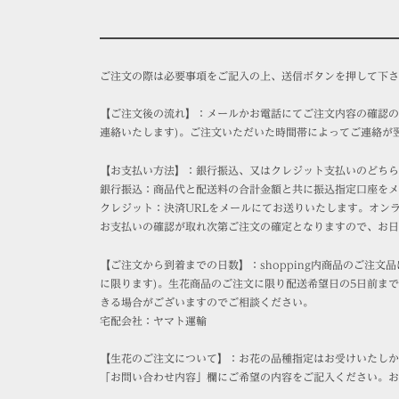
Order
2025
by
年
kusamuraya
ご注文の際は必要事項をご記入の上、送信ボタンを押して下さ
10
月
6
【ご注文後の流れ】：メールかお電話にてご注文内容の確認のご
日
連絡いたします)。ご注文いただいた時間帯によってご連絡が
【お支払い方法】：銀行振込、又はクレジット支払いのどちら
銀行振込：商品代と配送料の合計金額と共に振込指定口座をメ
クレジット：決済URLをメールにてお送りいたします。オン
お支払いの確認が取れ次第ご注文の確定となりますので、お日
【ご注文から到着までの日数】：shopping内商品のご注文
に限ります)。生花商品のご注文に限り配送希望日の5日前ま
きる場合がございますのでご相談ください。
宅配会社：ヤマト運輸
【生花のご注文について】：お花の品種指定はお受けいたしか
「お問い合わせ内容」欄にご希望の内容をご記入ください。お