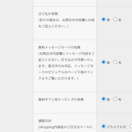
立て札の有無
(有りの場合は、お問合せ内容欄に内容
無
有
をご記入ください。)
無料メッセージカードの有無
(お問合せ内容欄にメッセージ内容をご
記入ください。打ち込みで代筆いたし
無
有
ます。黒文字のみ対応。メッセージカ
ードのビジュアルはページ下部のリン
クよりご覧いただけます。)
無料ギフト用ラッピングの有無
無
有
連絡方法
(shopping内商品のご注文はメールに
どちらでも可