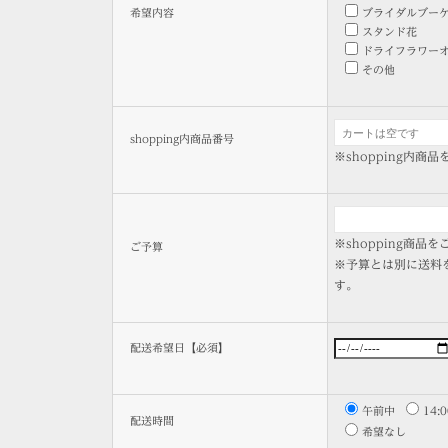
希望内容
ブライダルブー
スタンド花
ドライフラワーオ
その他
shopping内商品番号
※shopping内
※shopping商
ご予算
※予算とは別に送料
す。
配送希望日【必須】
午前中
14:
配送時間
希望なし