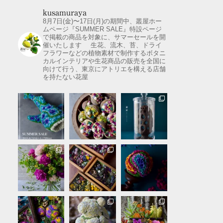
kusamuraya
8月7日(金)〜17日(月)の期間中、叢屋ホー
ムページ『SUMMER SALE』特設ページ
で掲載の商品を対象に、サマーセールを開
催いたします
⠀
生花、流木、苔、ドライ
フラワーなどの植物素材で制作するボタニ
カルインテリアや生花商品の販売を全国に
向けて行う、東京にアトリエを構える店舗
を持たない花屋
⠀