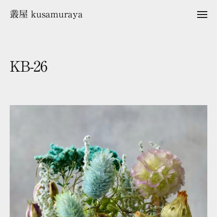
ュ
コ
ー
叢屋 kusamuraya
メ
ン
ニ
ュ
テ
ー
ン
ツ
KB-26
へ
ス
2
b
キ
0
y
2
k
ッ
6
u
プ
年
s
6
a
月
m
2
u
1
r
日
a
y
a