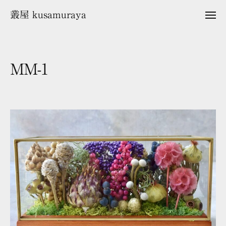
ュ
コ
ー
叢屋 kusamuraya
メ
ン
ニ
ュ
テ
ー
ン
ツ
MM-1
へ
ス
2
b
キ
0
y
2
k
ッ
6
u
プ
年
s
5
a
月
m
1
u
4
r
日
a
y
a