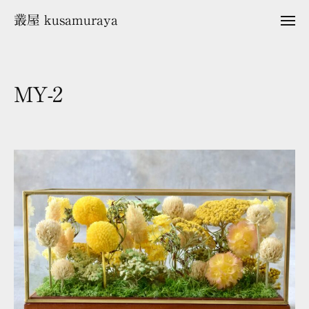
ュ
コ
ー
叢屋 kusamuraya
メ
ン
ニ
ュ
テ
ー
ン
ツ
MY-2
へ
ス
2
b
キ
0
y
2
k
ッ
6
u
プ
年
s
3
a
月
m
2
u
2
r
日
a
y
a