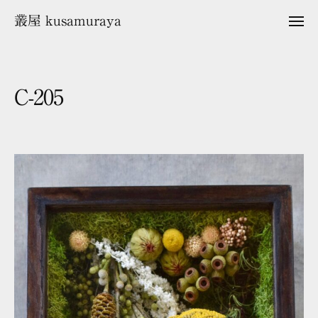
ュ
コ
ー
叢屋 kusamuraya
メ
ン
ニ
ュ
テ
ー
ン
ツ
C-205
へ
ス
2
b
キ
0
y
2
k
ッ
6
u
プ
年
s
1
a
月
m
1
u
8
r
日
a
y
a