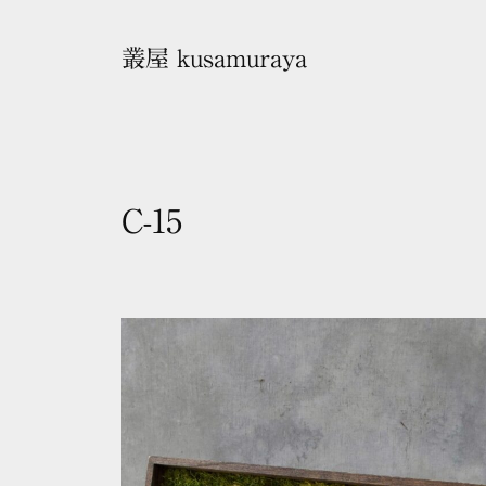
コ
ン
叢屋 kusamuraya
テ
ン
ツ
へ
ス
C-15
キ
2
b
ッ
0
y
プ
2
k
5
u
年
s
1
a
0
m
月
u
9
r
日
a
y