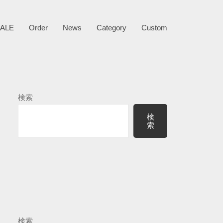
ALE
Order
News
Category
Custom
検索
検
索
検索