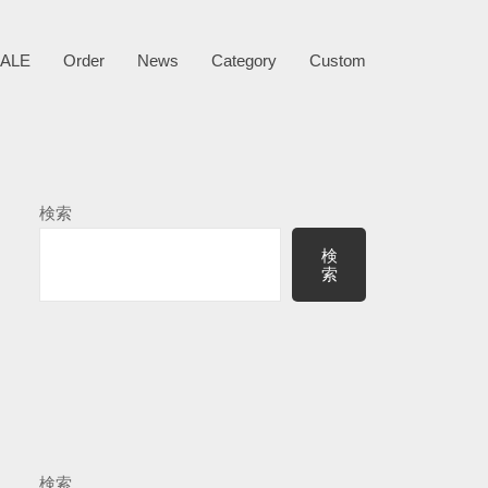
ALE
Order
News
Category
Custom
検索
検
索
検索