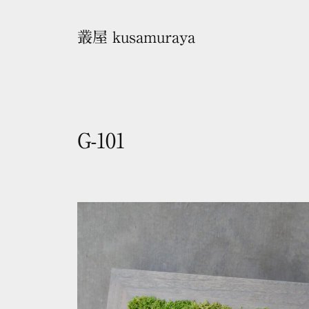
コ
ン
叢屋 kusamuraya
テ
ン
ツ
へ
ス
G-101
キ
2
b
ッ
0
y
プ
2
k
5
u
年
s
1
a
0
m
月
u
2
r
3
a
日
y