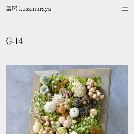
ュ
コ
ー
叢屋 kusamuraya
メ
ン
ニ
ュ
テ
ー
ン
ツ
G-14
へ
ス
2
b
キ
0
y
2
k
ッ
5
u
プ
年
s
1
a
2
m
月
u
2
r
5
a
日
y
a