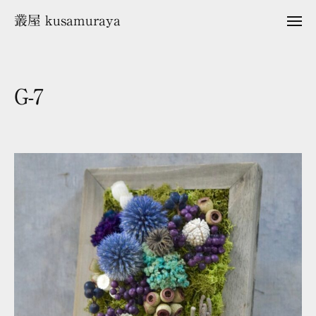
ュ
コ
ー
叢屋 kusamuraya
メ
ン
ニ
ュ
テ
ー
ン
ツ
G-7
へ
ス
2
b
キ
0
y
2
k
ッ
4
u
プ
年
s
1
a
1
m
月
u
1
r
0
a
日
y
a