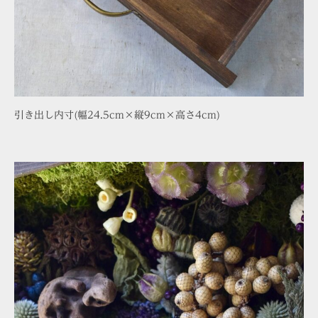
引き出し内寸(幅24.5cm×縦9cm×高さ4cm)