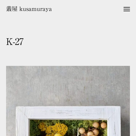
ュ
コ
ー
叢屋 kusamuraya
メ
ン
ニ
ュ
テ
ー
ン
ツ
K-27
へ
ス
2
b
キ
0
y
2
k
ッ
6
u
プ
年
s
7
a
月
m
1
u
0
r
日
a
y
a