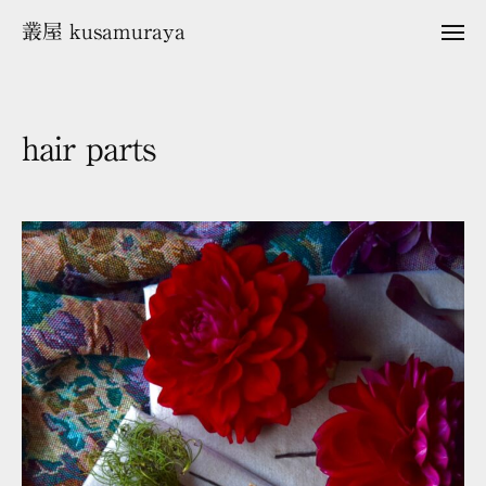
ュ
コ
ー
叢屋 kusamuraya
メ
ン
ニ
ュ
テ
ー
ン
ツ
hair parts
へ
ス
2
b
キ
0
y
2
k
ッ
3
u
プ
年
s
4
a
月
m
2
u
日
r
a
y
a