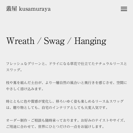
ュ
コ
ー
叢屋 kusamuraya
メ
ン
ニ
ュ
テ
ー
ン
ツ
Wreath / Swag / Hanging
へ
ス
2
b
キ
0
y
フレッシュなグリーンと、ドライになる草花で仕立てたナチュラルリースと
2
k
ッ
スワッグ。
3
u
プ
年
s
4
a
枝や蔦を組んだ土台が、より一層自然の風合いと奥行きを感じさせ、空間に
月
m
やさしく溶け込みます。
8
u
日
r
時とともに色や質感が変化し、移ろいゆく姿も楽しめるリース＆スワッグ
a
は、贈り物としても、自宅のインテリアとしても大変人気です。
y
a
オーダー制作・ご相談も随時承っております。お好みのテイストやサイズ、
ご用途に合わせて、世界にひとつだけの一点をお届けします。